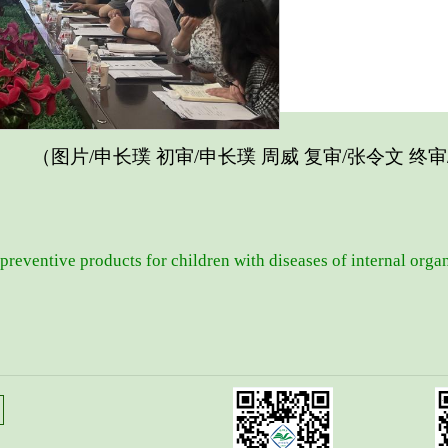
（图片/申长璞 初审/申长璞 周威 复审/张令文 终审
 preventive products for children with diseases of internal orga